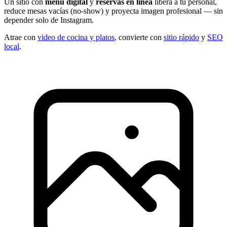
Un sitio con
menú digital
y
reservas en línea
libera a tu personal,
reduce mesas vacías (no-show) y proyecta imagen profesional — sin
depender solo de Instagram.
Atrae con
video de cocina y platos
, convierte con
sitio rápido
y
SEO
local
.