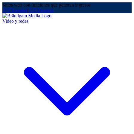
Sitios web con funciones que generan ingresos
🇵🇪
Español
|
🇩🇪
Deutsch
Video y redes